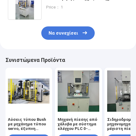
και της πίεσης του πρέσου AC
Price： 1
380V/220V 200mm εγκεφαλικό
επεισόδιο
Να συνεχίσει
Συνιστώμενα Προϊόντα
Λύσεις τύπου Bush
Μηχανή πίεσης από
Σιδηροδρομικ
με μηχάνημα τύπου
χάλυβα με σύστημα
μηχανομηχανή
servo, έξυπνη
ελέγχου PLC 0-
μέγιστη πίεση
μηχανή τύπου servo
100mm/s Ταχύτητα
μέγιστη ταχύ