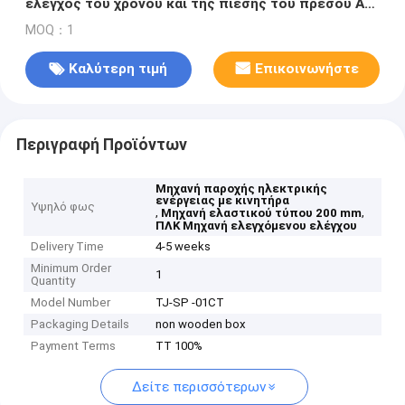
έλεγχος του χρόνου και της πίεσης του πρέσου AC
380V/220V 200mm εγκεφαλικό επεισόδιο
MOQ：1
Καλύτερη τιμή
Επικοινωνήστε
Περιγραφή Προϊόντων
Μηχανή παροχής ηλεκτρικής
ενέργειας με κινητήρα
Υψηλό φως
,
,
Μηχανή ελαστικού τύπου 200 mm
ΠΛΚ Μηχανή ελεγχόμενου ελέγχου
Delivery Time
4-5 weeks
Minimum Order
1
Quantity
Model Number
TJ-SP -01CT
Packaging Details
non wooden box
Payment Terms
TT 100%
Δείτε περισσότερων