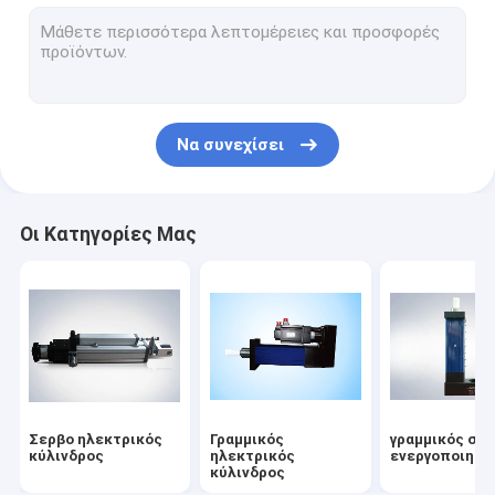
Βαρέων καθηκόντων ηλεκτρικός κύλινδρος
σερβο μηχανή Τύπου
σερβο οδηγημένος Τύπος
Να συνεχίσει
Σερβο ηλεκτρικός Τύπος
ρομπότ 7 άξονας
Οι Κατηγορίες Μας
γραμμική διαδρομή ρομπότ
σιδηροδρομικό σύστημα ρομπότ
Γραμμή συνελεύσεων μηχανών
Σερβο ηλεκτρικός
Γραμμικός
γραμμικός σε
κύλινδρος
ηλεκτρικός
ενεργοποιητή
κύλινδρος