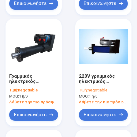
υψηλής δύναμης
Επικοινωνήστε
Επικοινωνήστε
220V
Γραμμικός
220V γραμμικός
ηλεκτρικός
ηλεκτρικός
κύλινδρος υψηλής
κύλινδρος
Τιμή:
negotiable
Τιμή:
negotiable
ακρίβειας για τη
αλουμινίου υψηλής
MOQ:
1 η/υ
MOQ:
1 η/υ
βιομηχανική γραμμή
ταχύτητας με τη
παραγωγής
δύναμη παραγωγής
Λάβετε την πιο πρόσφατη τιμή
Λάβετε την πιο πρόσφατη τιμή
αυτοματοποίησης
0.45KN-350KN
Επικοινωνήστε
Επικοινωνήστε