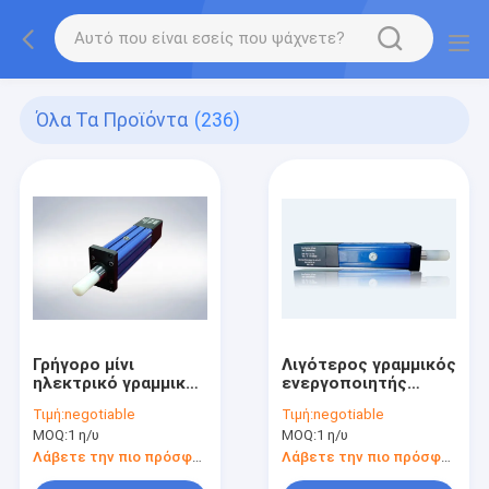
Όλα Τα Προϊόντα
(236)
Γρήγορο μίνι
Λιγότερος γραμμικός
ηλεκτρικό γραμμικό
ενεργοποιητής
μακροχρόνιο
σερβο μηχανών
Τιμή:
negotiable
Τιμή:
negotiable
κτύπημα
θορύβου 220V, μικροί
MOQ:
1 η/υ
MOQ:
1 η/υ
ενεργοποιητών/
ηλεκτρικοί
γραμμικό
κύλινδροι Drive
Λάβετε την πιο πρόσφατη τιμή
Λάβετε την πιο πρόσφατη τιμή
ενεργοποιητών
βιδών σφαιρών