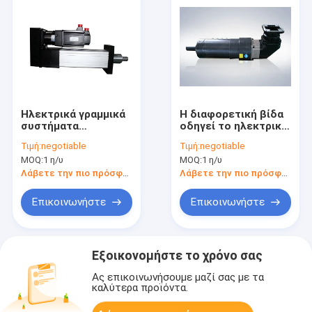
Ηλεκτρικά γραμμικά
Η διαφορετική βίδα
συστήματα
οδηγεί το ηλεκτρικό
ενεργοποιητών
γραμμικό Drive βιδών
Τιμή:
negotiable
Τιμή:
negotiable
βαριών φορτίων,
σφαιρών
MOQ:
1 η/υ
MOQ:
1 η/υ
μικρός αδιάβροχος
ενεργοποιητών/
γραμμικός
ενεργοποιητών
Λάβετε την πιο πρόσφατη τιμή
Λάβετε την πιο πρόσφατη τιμή
ενεργοποιητής Drive
βαριών φορτίων
βιδών σφαιρών
γρήγορο γραμμικό
Επικοινωνήστε
Επικοινωνήστε
Εξοικονομήστε το χρόνο σας
Ας επικοινωνήσουμε μαζί σας με τα
καλύτερα προϊόντα.