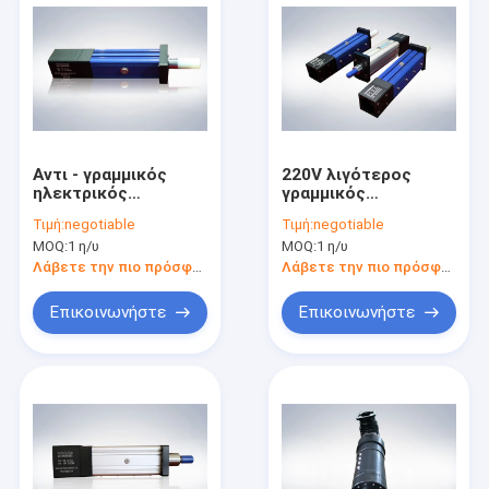
Αντι - γραμμικός
220V λιγότερος
ηλεκτρικός
γραμμικός
κύλινδρος
ενεργοποιητής
Τιμή:
negotiable
Τιμή:
negotiable
περιστροφής 220V
κυλίνδρων θορύβου
MOQ:
1 η/υ
MOQ:
1 η/υ
με τη υψηλή
ηλεκτρικός, αντι
ακρίβεια αισθητήρων
ώθηση κυλίνδρων
Λάβετε την πιο πρόσφατη τιμή
Λάβετε την πιο πρόσφατη τιμή
δύναμης
περιστροφής
γραμμική
Επικοινωνήστε
Επικοινωνήστε
Σπίτι
Προϊόντα
Εμφάνιση VR